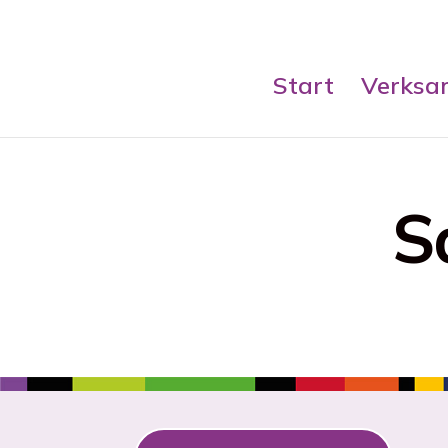
Skip
to
content
Start
Verksa
S