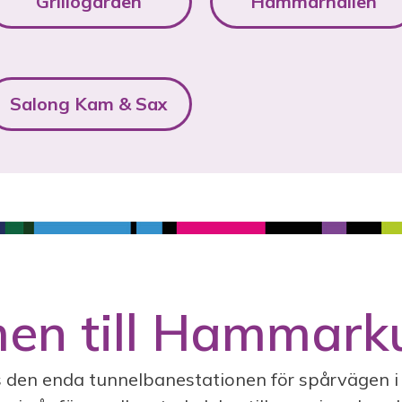
Grillogården
Hammarhallen
Salong Kam & Sax
n till Hammarku
den enda tunnelbanestationen för spårvägen i G