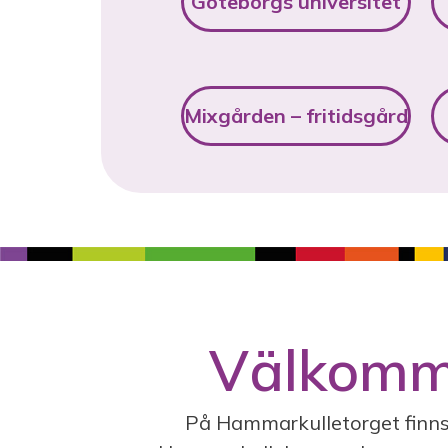
Göteborgs universitet
Mixgården – fritidsgård
Välkomme
På Hammarkulletorget finns 