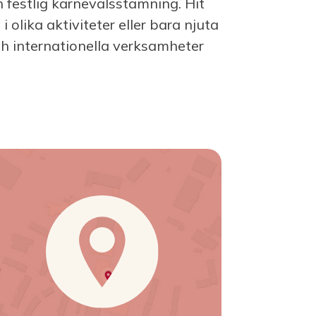
 festlig karnevalsstämning. Hit
 olika aktiviteter eller bara njuta
ch internationella verksamheter