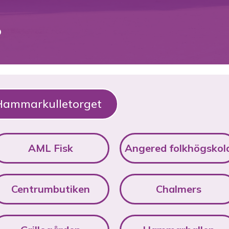
️
 Hammarkulletorget
AML Fisk
Angered folkhögskol
Centrumbutiken
Chalmers