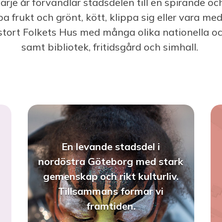
e år förvandlar stadsdelen till en spirande och
rukt och grönt, kött, klippa sig eller vara med i
tt stort Folkets Hus med många olika nationella o
samt bibliotek, fritidsgård och simhall.
En levande stadsdel i
nordöstra Göteborg med stark
gemenskap och rikt kulturliv.
Tillsammans formar vi
framtiden.