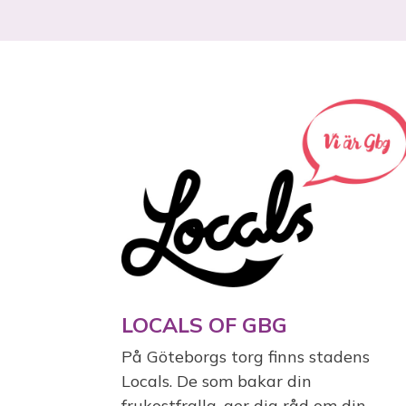
LOCALS OF GBG
På Göteborgs torg finns stadens
Locals. De som bakar din
frukostfralla, ger dig råd om din