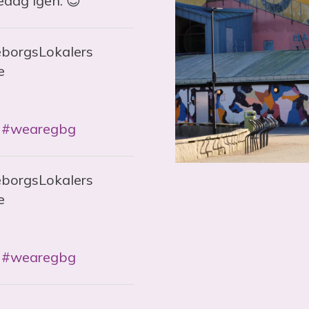
edag igen. 😊
eborgsLokalers
e
#wearegbg
eborgsLokalers
e
#wearegbg