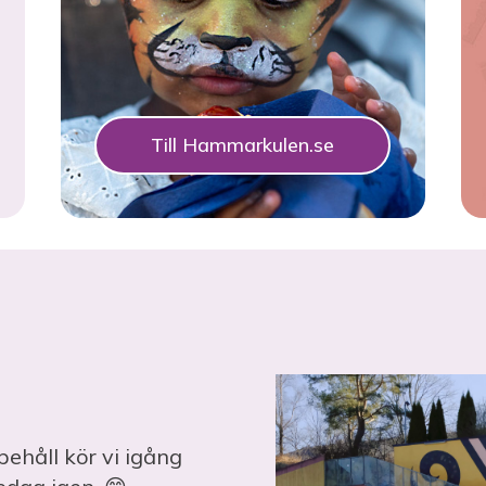
Till Hammarkulen.se
ppehåll kör vi igång