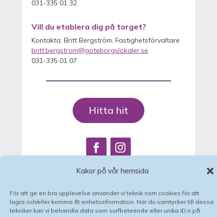
031-335 01 32
Vill du etablera dig på torget?
Kontakta: Britt Bergström, Fastighetsförvaltare
britt.bergstrom@goteborgslokaler.se
031-335 01 07
Hitta hit
Facebook
Instagram
Kakor på vår hemsida
Cookies och personuppgifter
För att ge en bra upplevelse använder vi teknik som cookies för att
lagra och/eller komma åt enhetsinformation. När du samtycker till dessa
tekniker kan vi behandla data som surfbeteende eller unika ID:n på